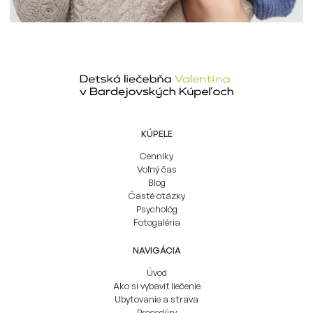
KÚPELE
Cenníky
Voľný čas
Blog
Časté otázky
Psychológ
Fotogaléria
NAVIGÁCIA
Úvod
Ako si vybaviť liečenie
Ubytovanie a strava
Procedúry