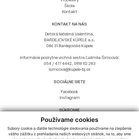
Škola
Kontakt
KONTAKT NA NÁS
Detská liečebná Valentína,
BARDEJOVSKÉ KÚPELE a.s.
086 31 Bardejovské Kúpele
Informácie poskytne vrchná sestra Ľudmila Šimcová:
054 / 477 4442
,
0918 112 283
lsimcova@kupele-bj.sk
SOCIÁLNE SIETE
Facebook
Instagram
SÚKROMIE
Používame cookies
GDPR
Cookies
Súbory cookie a ďalšie technológie sledovania používame na zlepšenie
vášho zážitku z prehliadania našich webových stránok, na to, aby sme