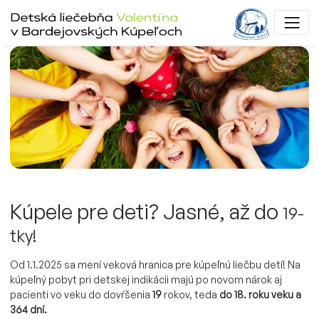
Kúpele pre deti? Jasné, až do
19-
tky!
Od 1.1.2025 sa mení veková hranica pre kúpeľnú liečbu detí! Na
kúpeľný pobyt pri detskej indikácii majú po novom nárok aj
pacienti vo veku do dovŕšenia
19
rokov, teda
do 18. roku veku a
364 dní.