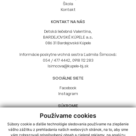
Škola
Kontakt
KONTAKT NA NÁS
Detská liečebná Valentína,
BARDEJOVSKÉ KÚPELE a.s.
086 31 Bardejovské Kúpele
Informácie poskytne vrchná sestra Ľudmila Šimcová:
054 / 477 4442
,
0918 112 283
lsimcova@kupele-bj.sk
SOCIÁLNE SIETE
Facebook
Instagram
SÚKROMIE
Používame cookies
GDPR
Cookies
Súbory cookie a ďalšie technológie sledovania používame na zlepšenie
vášho zážitku z prehliadania našich webových stránok, na to, aby sme
vám zobrazovali prispôsobený obsah a cielené reklamy, na analýzu