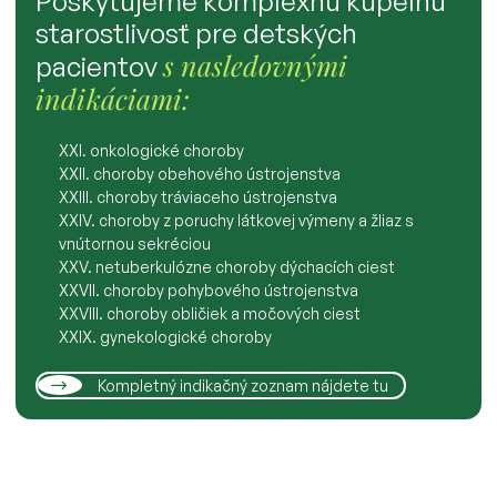
Poskytujeme komplexnú kúpeľnú
starostlivosť pre detských
s nasledovnými
pacientov
indikáciami:
XXI. onkologické choroby
XXII. choroby obehového ústrojenstva
XXIII. choroby tráviaceho ústrojenstva
XXIV. choroby z poruchy látkovej výmeny a žliaz s
vnútornou sekréciou
XXV. netuberkulózne choroby dýchacích ciest
XXVII. choroby pohybového ústrojenstva
XXVIII. choroby obličiek a močových ciest
XXIX. gynekologické choroby
Kompletný indikačný zoznam nájdete tu