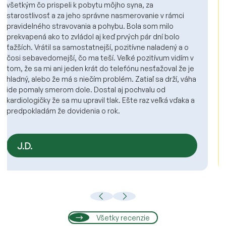
všetkým zamestnancom hlavne Evke, Helenka, Aničke za
neskutočne profesionálny a ľudský prístup voči môjmu
synovi, ktorý absolvoval liečebný pobyt u vás. Syn je
dieťa s viacnásobným postihnutím, ďakujeme, že sa
snažili sa nám vo všetkom vyjsť v ústrety veľká poklona a
vďaka za ľudskosť. Ďakujeme pani doktorke aj
sestričkám za pochopenie a prispôsobenie procedúr. Na
každej procedúre máte super ľudí vyškolených, ľudských
ktorý nás vždy vítali z úsmevom za čo veľmi veľmi pekne
ďakujeme. Cítili sme sa tu kvôli týmto ľuďom veľmi
príjemne.
Nico A. a jeho mamina
Všetky recenzie