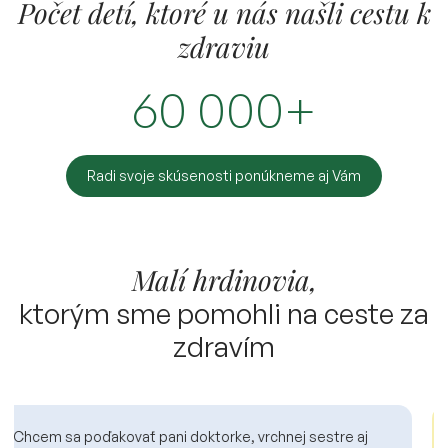
Počet detí, ktoré u nás našli cestu k
zdraviu
60 000+
Radi svoje skúsenosti ponúkneme aj Vám
Malí hrdinovia,
ktorým sme pomohli na ceste za
zdravím
Chcem poďakovať personálu hotela, reštaurácie aj