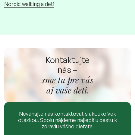
Nordic walking a deti
Kontaktujte
nás –
sme tu pre vás
aj vaše deti.
Neváhajte nás kontaktovať s akoukoľvek
otázkou. Spolu nájdeme najlepšiu cestu k
zdraviu vášho dieťaťa.